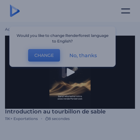
Accueil
Modèles
Introduction Au Tourbillon De Sable
Would you like to change Renderforest language
to English?
No, thanks
CHANGE
Introduction au tourbillon de sable
11K+
Exportations
8 secondes