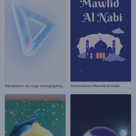
R
évélation du logo holographique
Animations Mawlid al-Nabi