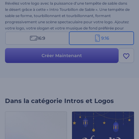
Révélez votre logo avec la puissance d'une tempête de sable dans
le désert grâce à cette « Intro Tourbillon de Sable ». Une tempête de
sable se forme, tourbillonnant et tourbillonnant, formant
progressivement une scène spectaculaire pour votre logo. Ajoutez
votre logo, votre slogan et votre musique de fond préférée pour
créer une présentation de logo unique et percutante. Idéal pour les
16:9
9:16
présentations cinématographiques, les bandes-annonces, les
projets créatifs, les contenus sur le thème de la nature, et plus
encore. Créez dès maintenant et faites de votre logo le centre de
Créer Maintenant
l'attention !
Dans la catégorie
Intros et Logos