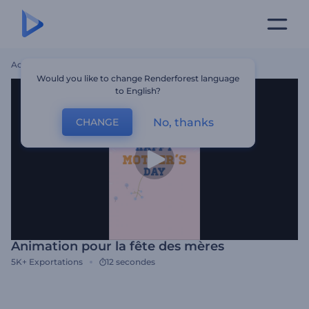
Accueil
Modèles
Animation Pour La Fête Des Mères
Would you like to change Renderforest language
to English?
No, thanks
CHANGE
Animation pour la fête des mères
5K+
Exportations
12 secondes