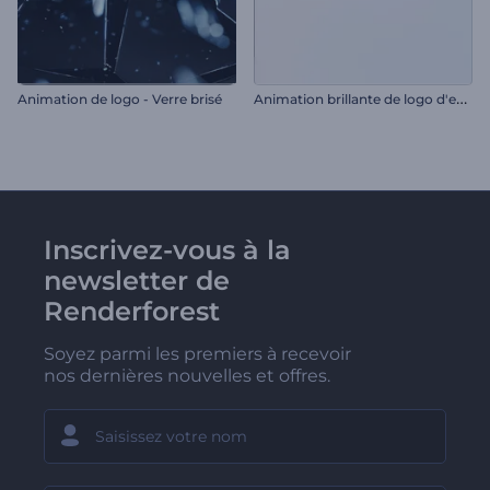
A
nimation brillante de logo d'entreprise
Animation de logo - Verre brisé
Inscrivez-vous à la
newsletter de
Renderforest
Soyez parmi les premiers à recevoir
nos dernières nouvelles et offres.