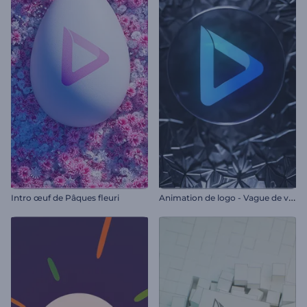
A
nimation de logo - Vague de verre brisé
Intro œuf de Pâques fleuri