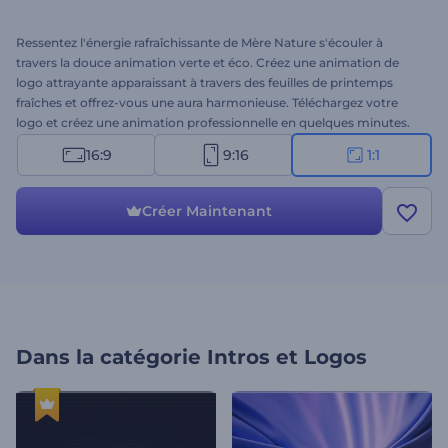
Ressentez l'énergie rafraîchissante de Mère Nature s'écouler à
travers la douce animation verte et éco. Créez une animation de
logo attrayante apparaissant à travers des feuilles de printemps
fraîches et offrez-vous une aura harmonieuse. Téléchargez votre
logo et créez une animation professionnelle en quelques minutes.
Une solution idéale pour les ouvertures de présentations, intros de
16:9
9:16
1:1
chaînes YouTube, promotions d'entreprises, et bien plus encore. À
vous d'essayer !
Créer Maintenant
Dans la catégorie
Intros et Logos