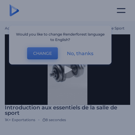
Accueil
Modèles
Introduction Aux Essentiels De La Salle De Sport
Would you like to change Renderforest language
to English?
No, thanks
CHANGE
Introduction aux essentiels de la salle de
sport
1K+
Exportations
8 secondes