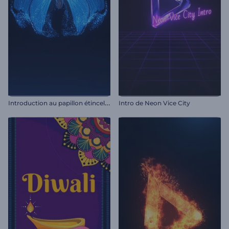
I
ntroduction au papillon étincelant
Intro de Neon Vice City