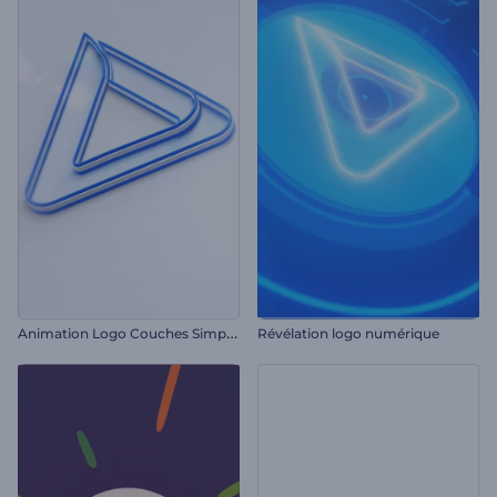
A
nimation Logo Couches Simples
Révélation logo numérique