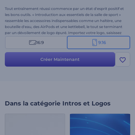
Tout entraînement réussi commence par un état d'esprit positif et
les bons outils. « Introduction aux essentiels de la salle de sport »
rassemble les accessoires indispensables comme un haltère, une
bouteille d'eau, des AirPods et une kettlebell, le tout se terminant
par un dévoilement de logo épuré. Importez votre logo, saisissez
votre slogan et choisissez une musique de fond pour une
16:9
9:16
présentation unique, avec des transitions fluides et un éclairage
digne du cinéma. Idéal pour la promotion des centres de fitness, les
projets sur le thème du sport et les contenus axés sur un mode de
Créer Maintenant
vie sain. Essayez-le dès maintenant !
Dans la catégorie
Intros et Logos