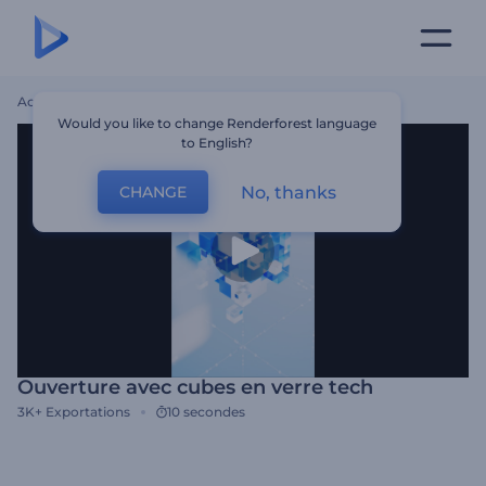
Accueil
Modèles
Ouverture Avec Cubes En Verre Tech
Would you like to change Renderforest language
to English?
No, thanks
CHANGE
Ouverture avec cubes en verre tech
3K+
Exportations
10 secondes