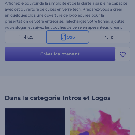
Affichez le pouvoir de la simplicité et de la clarté à sa pleine capacité
avec cet ouverture de cubes en verre tech. Préparez-vous à créer
en quelques clics une ouverture de logo épurée pour la
présentation de votre entreprise. Téléchargez votre fichier, ajoutez
votre slogan et suivez les couches de verre en apesanteur, créant
un cube proportionné pour révéler votre logo. Parfait pour les
16:9
9:16
1:1
ouvertures de présentation, les promotions d'entreprises
technologiques, et bien d'autres choses encore. Essayez-le dès
aujourd'hui !
Créer Maintenant
Dans la catégorie
Intros et Logos