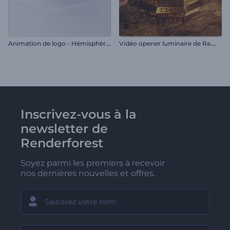
A
nimation de logo - Hémisphère tournant
V
idéo opener luminaire de Ramadan
Inscrivez-vous à la
newsletter de
Renderforest
Soyez parmi les premiers à recevoir
nos dernières nouvelles et offres.