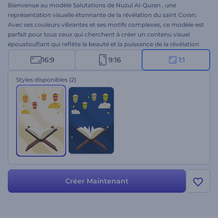
Bienvenue au modèle Salutations de Nuzul Al-Quran , une
représentation visuelle étonnante de la révélation du saint Coran.
Avec ses couleurs vibrantes et ses motifs complexes, ce modèle est
parfait pour tous ceux qui cherchent à créer un contenu visuel
époustouflant qui reflète la beauté et la puissance de la révélation
du Coran. Ajoute ta touche personnelle à ce modèle en tapant tes
16:9
9:16
1:1
mots chaleureux, en insérant ton logo et en ajoutant ta voix off ou
ta musique préférée de notre bibliothèque musicale. Parfait pour
Styles disponibles
(2)
les vidéos de vœux, les invitations de vacances, les ouvertures de
présentations festives, et bien d'autres choses encore. Créez
maintenant et découvrez la magie des animations Nuzul Al-Quran !
Créer Maintenant