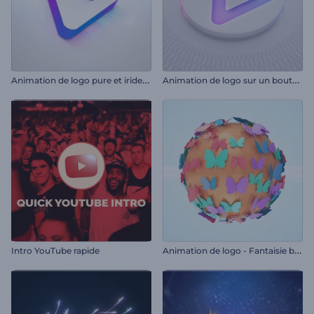
A
nimation de logo pure et iridescente
A
nimation de logo sur un bouton
A
nimation de logo - Fantaisie brillante aux papillons
Intro YouTube rapide