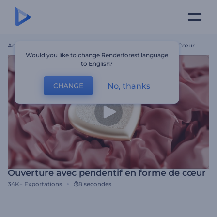
Accueil
Modèles
Ouverture Avec Pendentif En Forme De Cœur
Would you like to change Renderforest language
to English?
No, thanks
CHANGE
Ouverture avec pendentif en forme de cœur
34K+
Exportations
8 secondes