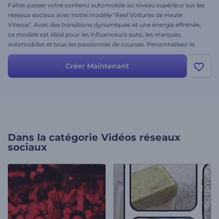
Faites passer votre contenu automobile au niveau supérieur sur les
réseaux sociaux avec notre modèle "Reel Voitures de Haute
Vitesse". Avec des transitions dynamiques et une énergie effrénée,
ce modèle est idéal pour les influenceurs auto, les marques
automobiles et tous les passionnés de courses. Personnalisez-le
avec vos meilleures images et vidéos, ajoutez une bande-son
énergique et laissez vos abonnés ressentir l'adrénaline. Créez dès
Créer Maintenant
maintenant et boostez votre présence en ligne !
Dans la catégorie
Vidéos réseaux
sociaux