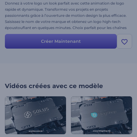
Donnez à votre logo un look parfait avec cette animation de logo
rapide et dynamique. Transformez vos projets en projets
passionnants grâce à l’ouverture de motion design la plus efficace.
Saisissez le nom de votre marque et obtenez un logo high-tech
époustouflant en quelques minutes. Choix parfait pour les chaînes
Youtube, les intros de sociétés informatiques, les publicités, les
chaînes de jeux vidéo de science-fiction, les bandes-annonces de
Créer Maintenant
films, etc. Trouvez votre chemin vers le succès. Essayez dès
maintenant !
Vidéos créées avec ce modèle