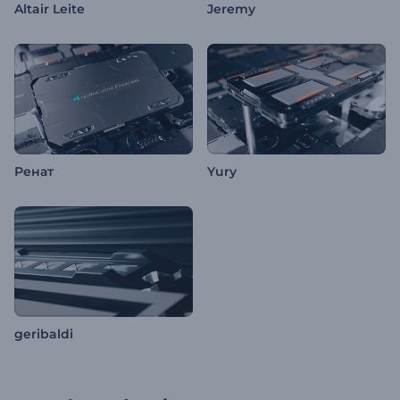
Altair Leite
Jeremy
Ренат
Yury
geribaldi