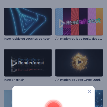
A
nimation du logo funky des années 80
Intro rapide en couches de néon
A
nimation de Logo Onde Lumineuse de Particules
Intro en glitch