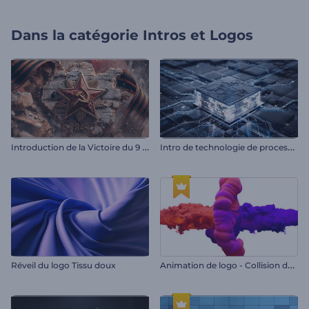
Dans la catégorie
Intros et Logos
I
ntroduction de la Victoire du 9 Mai
I
ntro de technologie de processeurs
A
nimation de logo - Collision de couleurs
Réveil du logo Tissu doux