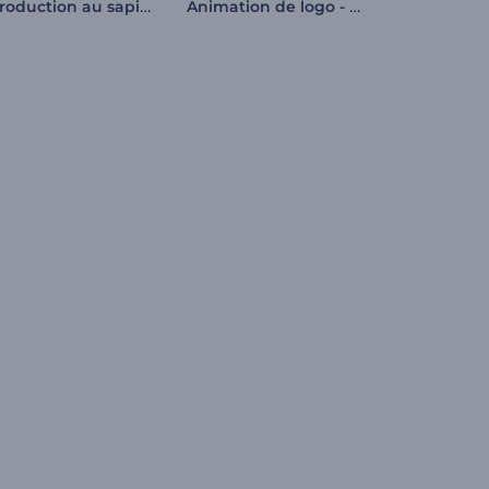
Introduction au sapin de Noël scintillant
Animation de logo - Mystère au néon