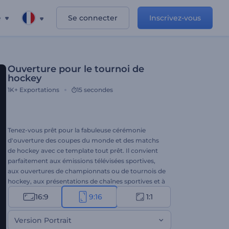
e
Se connecter
Inscrivez-vous
Ouverture pour le tournoi de
hockey
1K+
Exportations
15 secondes
Tenez-vous prêt pour la fabuleuse cérémonie
d'ouverture des coupes du monde et des matchs
de hockey avec ce template tout prêt. Il convient
parfaitement aux émissions télévisées sportives,
aux ouvertures de championnats ou de tournois de
hockey, aux présentations de chaînes sportives et à
bien plus encore. Insérez votre logo dans la vidéo et
16:9
9:16
1:1
admirez sa révélation sur la surface réaliste du palet
en mouvement. Essayez sans plus tarder !
Version Portrait