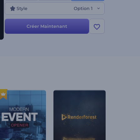
maintenant !
Style
Option 1
Créer Maintenant