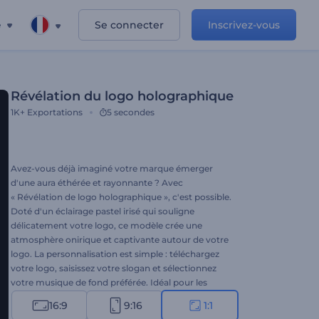
e
Se connecter
Inscrivez-vous
Révélation du logo holographique
1K+
Exportations
5 secondes
Avez-vous déjà imaginé votre marque émerger
d'une aura éthérée et rayonnante ? Avec
« Révélation de logo holographique », c'est possible.
Doté d'un éclairage pastel irisé qui souligne
délicatement votre logo, ce modèle crée une
atmosphère onirique et captivante autour de votre
logo. La personnalisation est simple : téléchargez
votre logo, saisissez votre slogan et sélectionnez
votre musique de fond préférée. Idéal pour les
marques qui apprécient une esthétique douce,
16:9
9:16
1:1
élégante et minimaliste. Essayez-le dès