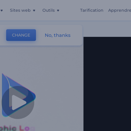
Sites web
Outils
Tarification
Apprendr
No, thanks
CHANGE