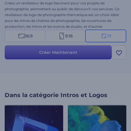
Créez un révélateur de logo fascinant pour vos projets de
photographie, permettant au public de découvrir vos services. Ce
révélateur de logo de photographe thématique est un choix idéal
pour les intros de chaînes de photographie, les ouvertures de
production, les intros et les outros de studio, et d'autres
présentations de projets connexes. Il vous suffit de glisser-déposer
16:9
9:16
1:1
votre fichier, d'ajouter votre légende et de vous préparer à profiter
de votre animation vidéo professionnelle en quelques clics. Essayez
ce modèle dès maintenant !
Créer Maintenant
Dans la catégorie
Intros et Logos