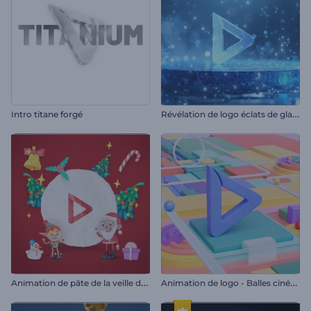
R
évélation de logo éclats de glace
Intro titane forgé
A
nimation de pâte de la veille de Noël
A
nimation de logo - Balles cinétiques