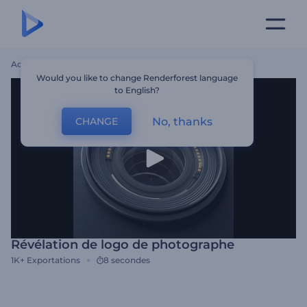
Accueil
Modèles
Révélation De Logo De Photographe
Would you like to change Renderforest language
to English?
No, thanks
CHANGE
Révélation de logo de photographe
1K+
Exportations
8 secondes