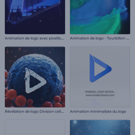
A
nimation de logo avec pixellisation
A
nimation de logo - Tourbillon de fumée
R
évélation de logo Division cellulaire
Animation minimaliste du logo