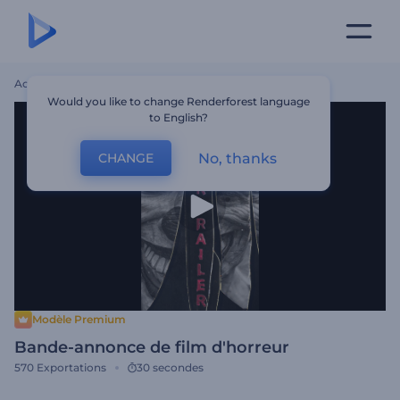
Accueil
Modèles
Bande-Annonce De Film D'horreur
Would you like to change Renderforest language
to English?
No, thanks
CHANGE
Modèle Premium
Bande-annonce de film d'horreur
570
Exportations
30 secondes