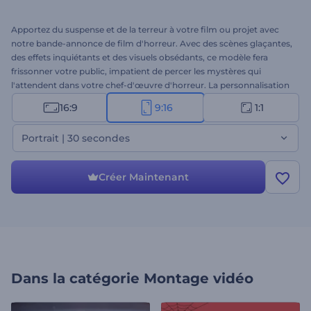
Apportez du suspense et de la terreur à votre film ou projet avec
notre bande-annonce de film d'horreur. Avec des scènes glaçantes,
des effets inquiétants et des visuels obsédants, ce modèle fera
frissonner votre public, impatient de percer les mystères qui
l'attendent dans votre chef-d'œuvre d'horreur. La personnalisation
est un jeu d'enfant : téléchargez vos fichiers multimédias, tapez vos
16:9
9:16
1:1
textes, faites les ajustements nécessaires et complétez votre projet
de vidéo effrayante avec une musique de fond ou même avec votre
Portrait | 30 secondes
voix off. Parfait pour les films d'horreur, les teasers palpitants, les
promotions d'Halloween, les génériques effrayants, etc. Créez dès
maintenant !
Créer Maintenant
Dans la catégorie
Montage vidéo