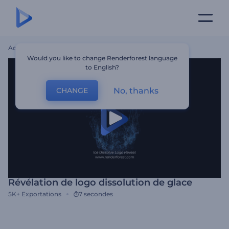
Accueil
Modèles
Révélation De Logo Dissolution De Glace
Would you like to change Renderforest language
to English?
No, thanks
CHANGE
Révélation de logo dissolution de glace
5K+
Exportations
7 secondes