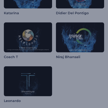
Katarina
Didier Del Pontigo
Coach T
Niraj Bhansali
Leonardo