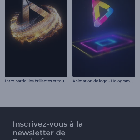
I
ntro particules brillantes et tourbillonnantes
A
nimation de logo - Hologramme coloré
Inscrivez-vous à la
newsletter de