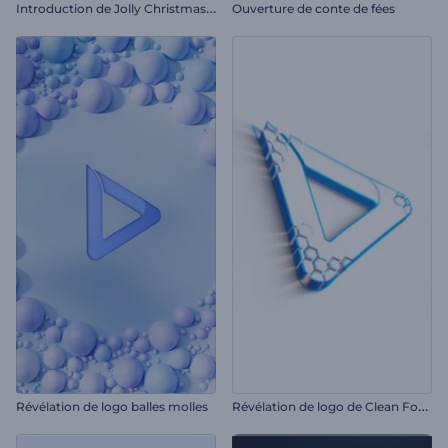
I
ntroduction de Jolly Christmas Mice
Ouverture de conte de fées
R
évélation de logo de Clean Forming
Révélation de logo balles molles