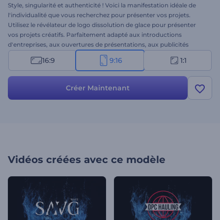
Style, singularité et authenticité ! Voici la manifestation idéale de
l'individualité que vous recherchez pour présenter vos projets.
Utilisez le révélateur de logo dissolution de glace pour présenter
vos projets créatifs. Parfaitement adapté aux introductions
d'entreprises, aux ouvertures de présentations, aux publicités
télévisées et à d'autres projets de marque. Vous êtes promis au
16:9
9:16
1:1
succès en construisant une identité de marque forte avec ce logo
reveal. Il vaut la peine d'être essayé. Essayez-le maintenant !
Créer Maintenant
Vidéos créées avec ce modèle