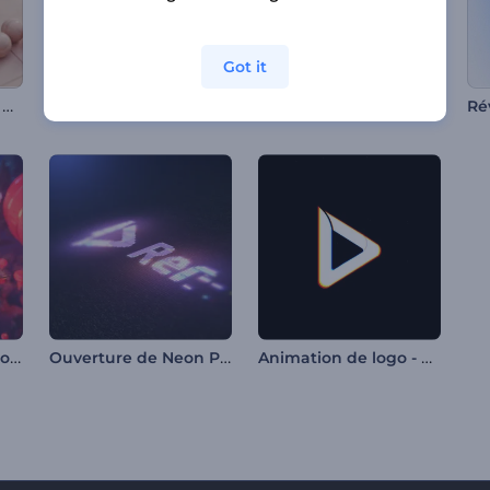
Got it
Animation de logo - Surface en mosaïque
Vidéo de vœux pour Maha Shivratri
Intro - Cœurs tendres
Ouverture pour le Nouvel An chinois
Ouverture de Neon Pixels
Animation de logo - Glitch rapide