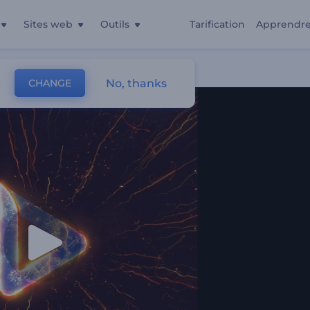
Sites web
Outils
Tarification
Apprendr
No, thanks
CHANGE