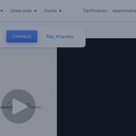
Sites web
Outils
Tarification
Apprendr
No, thanks
CHANGE