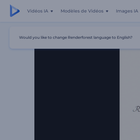
Vidéos IA
Modèles de Vidéos
Images IA
Accueil
Modèles
Diaporama - Goutte D'encre
Would you like to change Renderforest language to English?