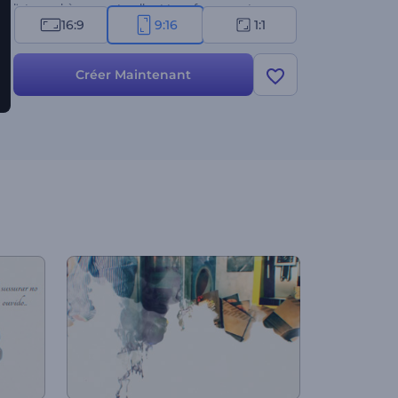
l'atmosphère surnaturelle et transformez votre
16:9
9:16
1:1
diaporama en une présentation impressionnante. À
vous d’essayer !
Créer Maintenant