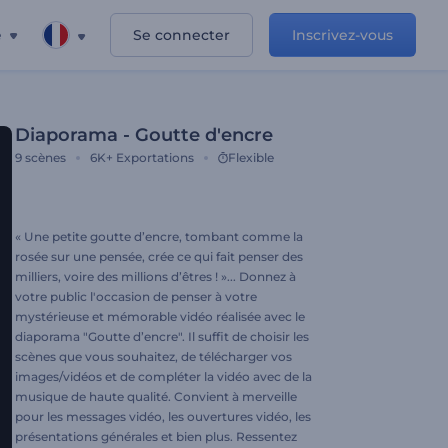
e
Se connecter
Inscrivez-vous
Diaporama - Goutte d'encre
9
scènes
6K+
Exportations
Flexible
« Une petite goutte d’encre, tombant comme la
rosée sur une pensée, crée ce qui fait penser des
milliers, voire des millions d’êtres ! »... Donnez à
votre public l'occasion de penser à votre
mystérieuse et mémorable vidéo réalisée avec le
diaporama "Goutte d’encre". Il suffit de choisir les
scènes que vous souhaitez, de télécharger vos
images/vidéos et de compléter la vidéo avec de la
musique de haute qualité. Convient à merveille
pour les messages vidéo, les ouvertures vidéo, les
présentations générales et bien plus. Ressentez