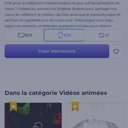
Prêt pour la célébration hebdomadaire du jour juif de sainteté et de
repos ? Utilisez les animations Shabbat Shalom pour partager vos
vœux en célébrant la création de Dieu ainsi que le repos physique et
spirituel du septième jour de la semaine. Téléchargez votre logo,
tapez vos souhaits, et attendez quelques minutes pour obtenir
votre animation vidéo professionnelle. Parfaitement adaptée aux
16:9
9:16
1:1
introductions de vacances, aux salutations vidéo, aux invitations à
des célébrations et à bien d'autres choses encore. Essayez-le
maintenant !
Créer Maintenant
Dans la catégorie
Vidéos animées