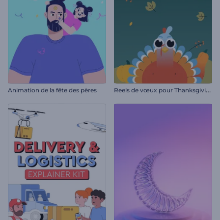
R
eels de vœux pour Thanksgiving
Animation de la fête des pères