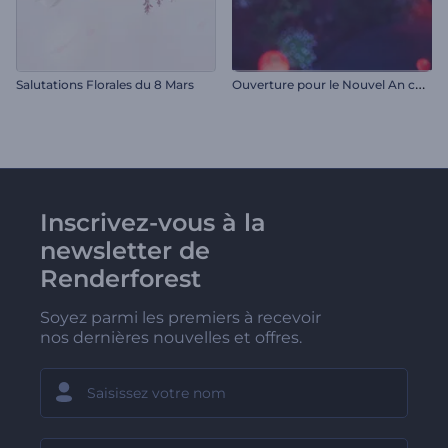
O
uverture pour le Nouvel An chinois
Salutations Florales du 8 Mars
Inscrivez-vous à la
newsletter de
Renderforest
Soyez parmi les premiers à recevoir
nos dernières nouvelles et offres.