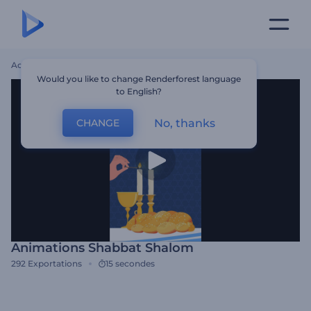
Accueil
Modèles
Animations Shabbat Shalom
Would you like to change Renderforest language
to English?
No, thanks
CHANGE
Animations Shabbat Shalom
292
Exportations
15 secondes