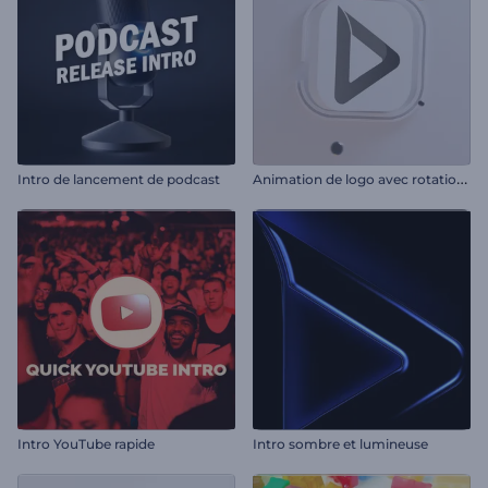
A
nimation de logo avec rotation minimale
Intro de lancement de podcast
Intro YouTube rapide
Intro sombre et lumineuse