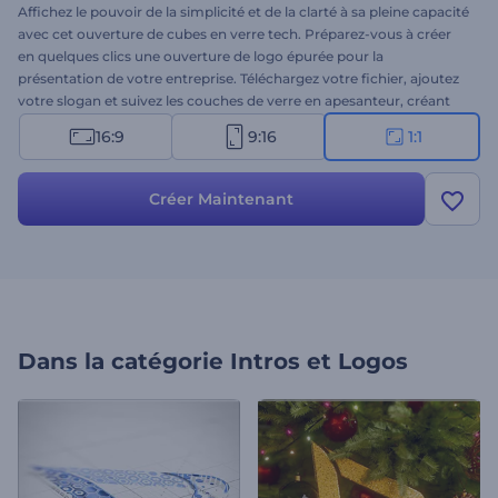
Affichez le pouvoir de la simplicité et de la clarté à sa pleine capacité
avec cet ouverture de cubes en verre tech. Préparez-vous à créer
en quelques clics une ouverture de logo épurée pour la
présentation de votre entreprise. Téléchargez votre fichier, ajoutez
votre slogan et suivez les couches de verre en apesanteur, créant
un cube proportionné pour révéler votre logo. Parfait pour les
16:9
9:16
1:1
ouvertures de présentation, les promotions d'entreprises
technologiques, et bien d'autres choses encore. Essayez-le dès
aujourd'hui !
Créer Maintenant
Dans la catégorie
Intros et Logos