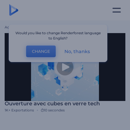
Accueil
Modèles
Ouverture Avec Cubes En Verre Tech
Would you like to change Renderforest language
to English?
No, thanks
CHANGE
Ouverture avec cubes en verre tech
1K+
Exportations
10 secondes