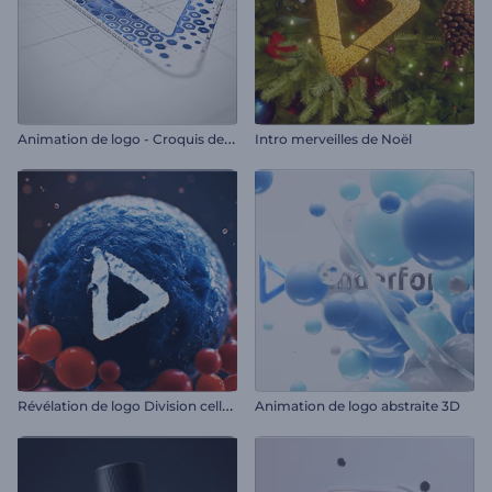
A
nimation de logo - Croquis de l'hexagone
Intro merveilles de Noël
R
évélation de logo Division cellulaire
Animation de logo abstraite 3D