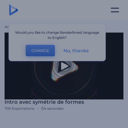
Accueil
Modèles
Intro Avec Symétrie De Formes
Would you like to change Renderforest language
to English?
No, thanks
CHANGE
Intro avec symétrie de formes
700
Exportations
4 secondes