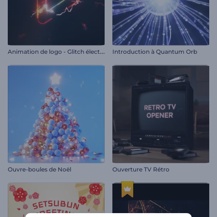
A
nimation de logo - Glitch électrique
Introduction à Quantum Orb
Ouvre-boules de Noël
Ouverture TV Rétro