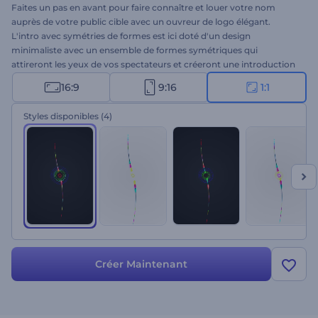
Faites un pas en avant pour faire connaître et louer votre nom
auprès de votre public cible avec un ouvreur de logo élégant.
L'intro avec symétries de formes est ici doté d'un design
minimaliste avec un ensemble de formes symétriques qui
attireront les yeux de vos spectateurs et créeront une introduction
remarquable pour tout projet. Prenez le temps de taper le nom de
16:9
9:16
1:1
votre entreprise, d'écrire votre slogan ou votre phrase d'accroche,
de télécharger votre logo, et attendez quelques minutes pour
Styles disponibles
(4)
obtenir une animation de logo en haute résolution. Utilisez-la pour
promouvoir de nouveaux produits ou des marques
technologiques, présenter votre entreprise, votre nouvelle chaîne,
etc. Essayez-le maintenant !
Créer Maintenant