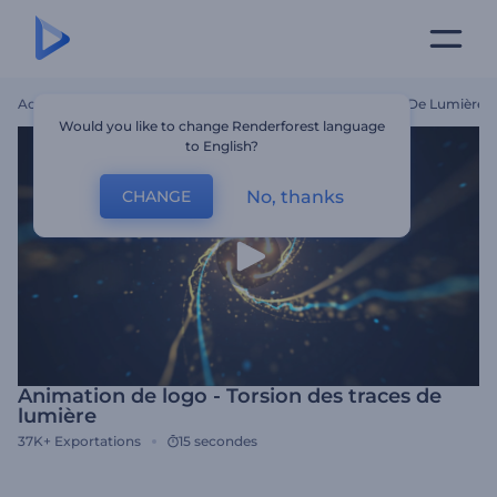
Accueil
Modèles
Animation De Logo - Torsion Des Traces De Lumière
Would you like to change Renderforest language
to English?
No, thanks
CHANGE
Animation de logo - Torsion des traces de
lumière
37K+
Exportations
15 secondes