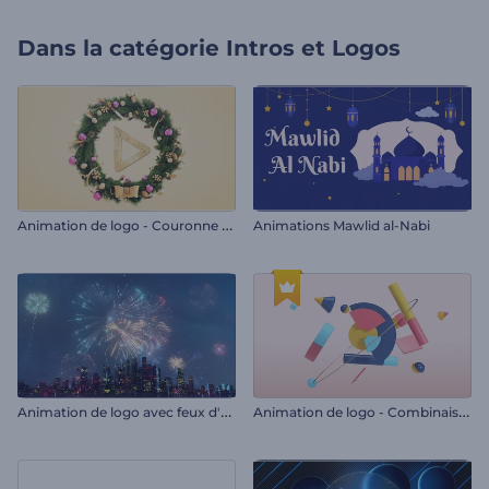
Dans la catégorie
Intros et Logos
A
nimation de logo - Couronne de Noël en 3D
Animations Mawlid al-Nabi
A
nimation de logo avec feux d'artifice
A
nimation de logo - Combinaison de formes