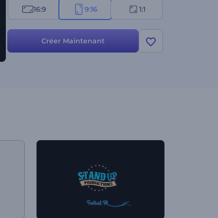
16:9
9:16
1:1
Créer Maintenant