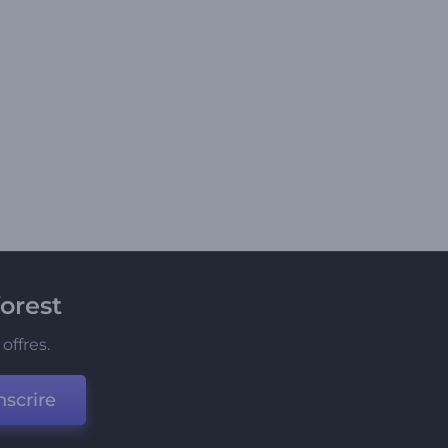
orest
offres.
nscrire