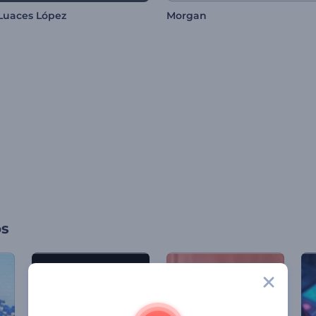
Luaces López
Morgan
os