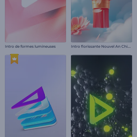
I
ntro florissante Nouvel An Chinois
Intro de formes lumineuses