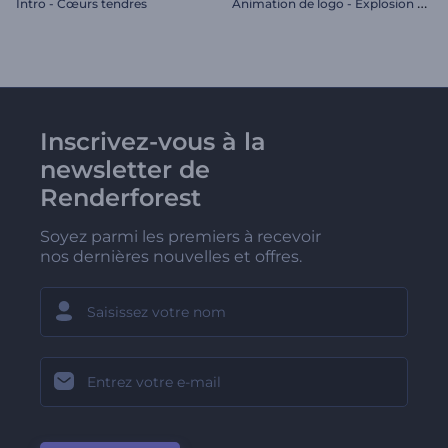
A
nimation de logo - Explosion de fumée dynamique
Intro - Cœurs tendres
Inscrivez-vous à la
newsletter de
Renderforest
Soyez parmi les premiers à recevoir
nos dernières nouvelles et offres.