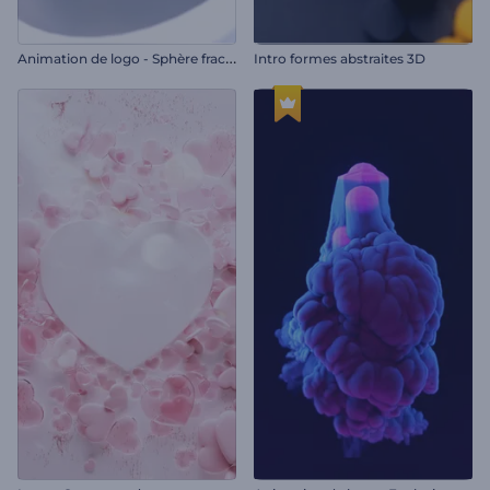
A
nimation de logo - Sphère fracturée
Intro formes abstraites 3D