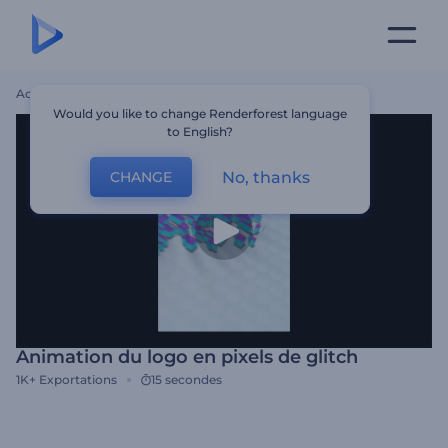
Accueil
Modèles
Animation Du Logo En Pixels De Glitch
Would you like to change Renderforest language
to English?
No, thanks
CHANGE
Animation du logo en pixels de glitch
1K+
Exportations
15 secondes