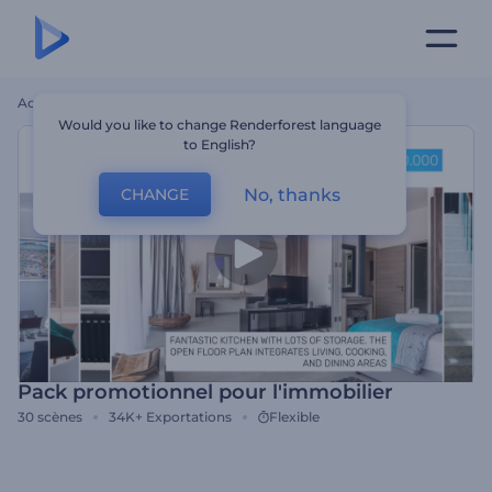
Accueil
Modèles
Pack Promotionnel Pour L'immobilier
Would you like to change Renderforest language
to English?
No, thanks
CHANGE
Pack promotionnel pour l'immobilier
30
scènes
34K+
Exportations
Flexible