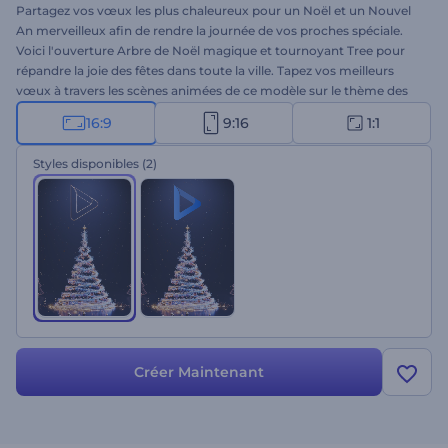
Partagez vos vœux les plus chaleureux pour un Noël et un Nouvel
An merveilleux afin de rendre la journée de vos proches spéciale.
Voici l'ouverture Arbre de Noël magique et tournoyant Tree pour
répandre la joie des fêtes dans toute la ville. Tapez vos meilleurs
vœux à travers les scènes animées de ce modèle sur le thème des
fêtes pour que vos amis et votre famille croient à la magie de Noël.
16:9
9:16
1:1
Téléchargez vos fichiers multimédia, tapez vos messages et
obtenez une vidéo de vœux animée par des professionnels en
Styles disponibles
(2)
quelques clics. Ce modèle convient parfaitement aux publicités
télévisées, aux invitations à un dîner de Noël, aux vœux vidéo et à
bien d'autres choses encore. Essayez-le dès maintenant !
Créer Maintenant