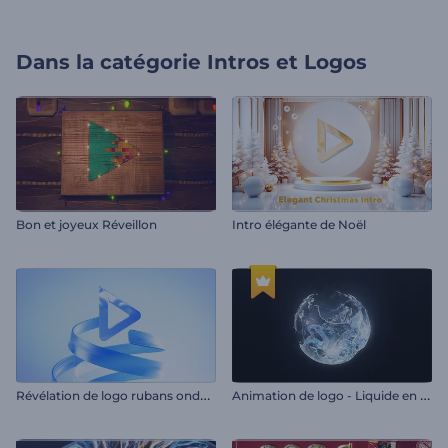
Dans la catégorie
Intros et Logos
Bon et joyeux Réveillon
Intro élégante de Noël
R
évélation de logo rubans ondulés
A
nimation de logo - Liquide en rotation