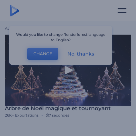
Accueil
Modèles
Arbre De Noël Magique Et Tournoyant
Would you like to change Renderforest language
to English?
No, thanks
CHANGE
Arbre de Noël magique et tournoyant
26K+
Exportations
7 secondes