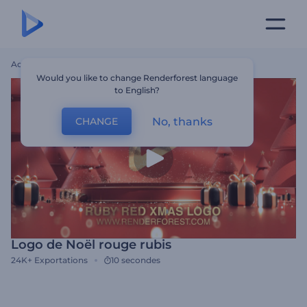
Accueil
Modèles
Logo De Noël Rouge Rubis
Would you like to change Renderforest language
to English?
No, thanks
CHANGE
Logo de Noël rouge rubis
24K+
Exportations
10 secondes