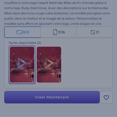
Insufflez à votre logo l'esprit festif des fêtes de fin d'année grâce à
notre logo Ruby Red Xmas. Avec des décorations sur le thème des
fêtes dans des tons rouge rubis éclatants, ce modèle plongera votre
public dans la chaleur et la magie de la saison. Personnalisez le
modèle sans effort en ajoutant votre logo, votre slogan et une
musique de fond entraînante issue de notre bibliothèque musicale.
16:9
9:16
1:1
Ce modèle est parfait pour les campagnes de marketing de
vacances, les promotions saisonnières, les vidéos d'accueil, etc.
Styles disponibles
(2)
Créez maintenant, et que la magie des fêtes commence !
Créer Maintenant