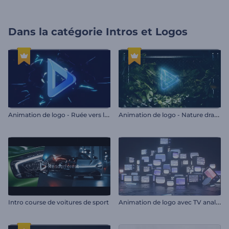
Dans la catégorie
Intros et Logos
A
nimation de logo - Ruée vers le jeu vidéo
A
nimation de logo - Nature dramatique
A
nimation de logo avec TV analogiques
Intro course de voitures de sport