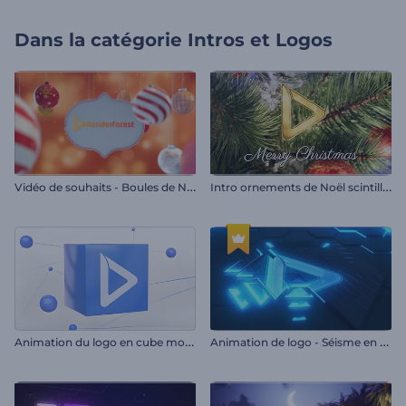
Dans la catégorie
Intros et Logos
V
idéo de souhaits - Boules de Noël pendantes
I
ntro ornements de Noël scintillants
A
nimation du logo en cube moléculaire
A
nimation de logo - Séisme en néon