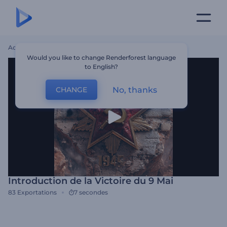
Accueil
Modèles
Introduction De La Victoire Du 9 Mai
Would you like to change Renderforest language
to English?
No, thanks
CHANGE
Introduction de la Victoire du 9 Mai
83
Exportations
7 secondes