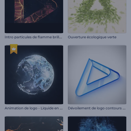
I
ntro particules de flamme brillantes
Ouverture écologique verte
A
nimation de logo - Liquide en rotation
D
évoilement de logo contours nets