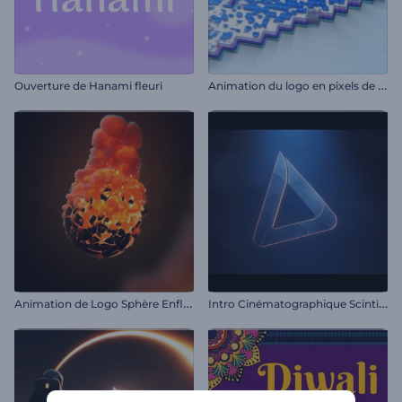
A
nimation du logo en pixels de glitch
Ouverture de Hanami fleuri
A
nimation de Logo Sphère Enflammée
I
ntro Cinématographique Scintillante