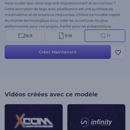
Vous voulez que votre logo soit impressionnant et accrocheur ?
Cette animation de logo avec pixellisation est une synthèse de
minimalisme et de solutions innovantes. Utilisez ce modèle inspiré
du monde technologique pour créer les ouvertures les plus
performantes pour vos projets. Parfait pour les présentations
techniques, les intros de chaînes YouTube, les publicités télévisées
16:9
9:16
1:1
et plus encore ! Ressentez la touche énergique des pixels du néon
et faites preuve de technologie avec Animation de logo avec
pixellisation.
Créer Maintenant
Vidéos créées avec ce modèle