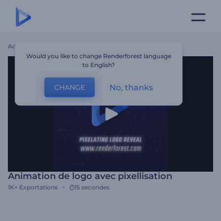
Accueil
Modèles
Animation De Logo Avec Pixellisation
Would you like to change Renderforest language
to English?
No, thanks
CHANGE
Animation de logo avec pixellisation
1K+
Exportations
15 secondes