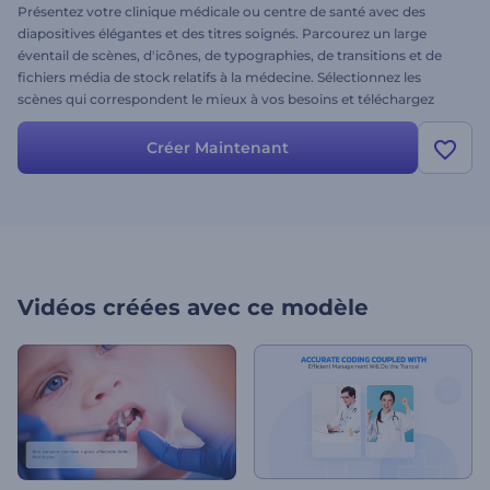
Présentez votre clinique médicale ou centre de santé avec des
diapositives élégantes et des titres soignés. Parcourez un large
éventail de scènes, d'icônes, de typographies, de transitions et de
fichiers média de stock relatifs à la médecine. Sélectionnez les
scènes qui correspondent le mieux à vos besoins et téléchargez
votre vidéo en quelques minutes. Convient parfaitement pour des
promotions, des présentations médicales, des vidéos explicative
Créer Maintenant
d'entreprise et d'autres projets similaires. Essayez dès maintenant !
Vidéos créées avec ce modèle