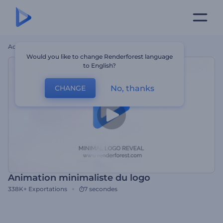
Accueil
Modèles
Animation Minimaliste Du Logo
Would you like to change Renderforest language
to English?
No, thanks
CHANGE
Animation minimaliste du logo
338K+
Exportations
7 secondes