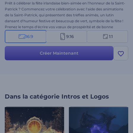
Prêt à célébrer la fête irlandaise bien-aimée en l'honneur de la Saint-
Patrick ? Commencez votre célébration avec l'aide des animations
de la Saint-Patrick, qui présentent des trèfles animés, un lutin
dansant d'humeur festive et beaucoup de vert, symbole de la fête !
Prenez le temps d'écrire vos vœux de prospérité et de bonne
fortune, ajoutez votre logo et attendez quelques minutes pour
16:9
9:16
1:1
recevoir votre message de vœux animé. Parfaitement adapté aux
invitations à des célébrations, aux vœux de vacances, aux
ouvertures de présentation et à de nombreux autres projets.
Créer Maintenant
Essayez-le maintenant !
Dans la catégorie
Intros et Logos