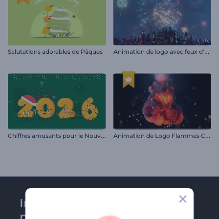
A
nimation de logo avec feux d'artifice
Salutations adorables de Pâques
C
hiffres amusants pour le Nouvel An
A
nimation de Logo Flammes Cinématographiques
Inscrivez-vous à la
newsletter de