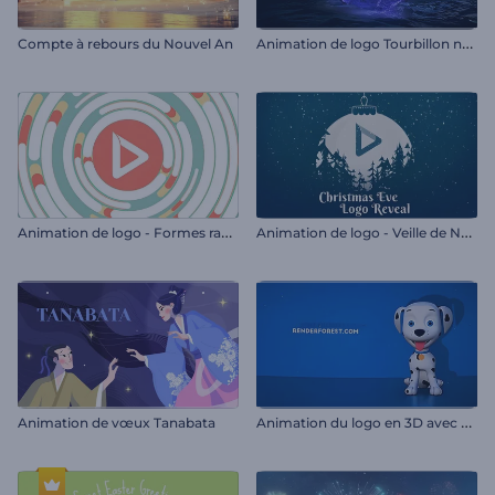
A
nimation de logo Tourbillon nocturne
Compte à rebours du Nouvel An
A
nimation de logo - Formes rapides
A
nimation de logo - Veille de Noël
A
nimation du logo en 3D avec un chien de dessin animé
Animation de vœux Tanabata