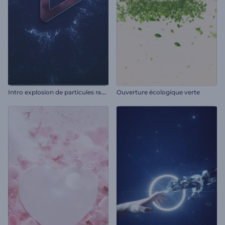
I
ntro explosion de particules rayonnantes
Ouverture écologique verte