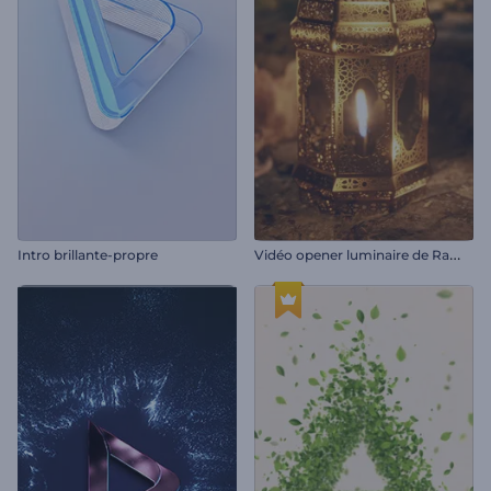
V
idéo opener luminaire de Ramadan
Intro brillante-propre