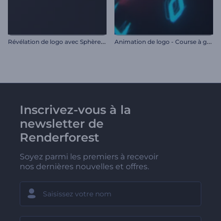
R
évélation de logo avec Sphères en couches
A
nimation de logo - Course à grande vitesse
Inscrivez-vous à la
newsletter de
Renderforest
Soyez parmi les premiers à recevoir
nos dernières nouvelles et offres.