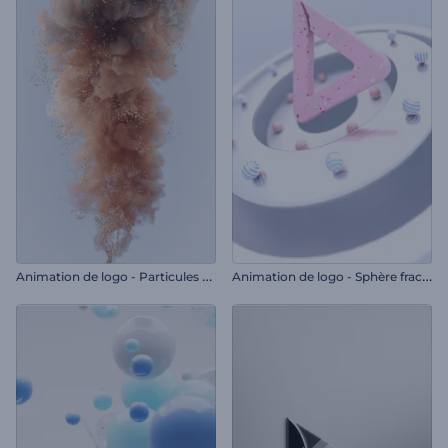
A
nimation de logo - Particules scintillantes
A
nimation de logo - Sphère fracturée