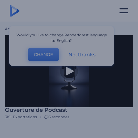
Accueil
Modèles
Ouverture De Podcast
Would you like to change Renderforest language
to English?
No, thanks
CHANGE
Ouverture de Podcast
3K+
Exportations
15 secondes