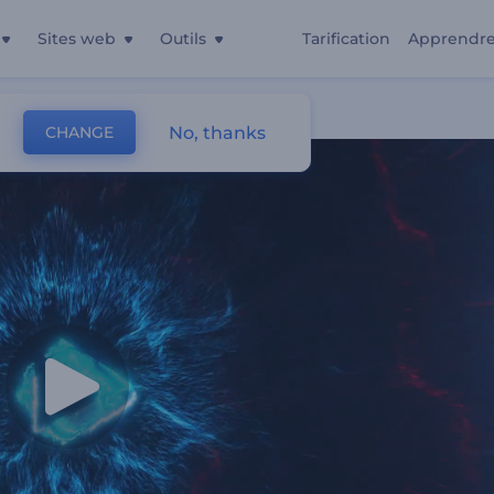
Sites web
Outils
Tarification
Apprendr
des De Choc
No, thanks
CHANGE