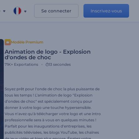
e
Se connecter
Inscrivez-vous
Modèle Premium
Animation de logo - Explosion
d'ondes de choc
71K+
Exportations
13 secondes
Soyez prêt pour l'onde de choc la plus puissante de
tous les temps ! L’animation de logo "Explosion
d’ondes de choc" est spécialement conçu pour
donner à votre logo une touche hypersensible.
Vous n'avez qu'à télécharger votre logo et une intro
professionnelle sera à vous en quelques minutes !
Parfait pour les inaugurations d'entreprises, les
publicités télévisées, les blogs YouTube, les chaînes
de jeux vidéo et bien plus encore. Épatez votre