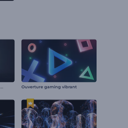
Animation de Logo Tempête Déchaînée
Ouverture gaming vibrant