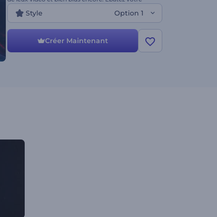
public avec des impulsions énergisantes - essayez
Style
Option 1
ce tout nouveau modèle dès maintenant !
Créer Maintenant