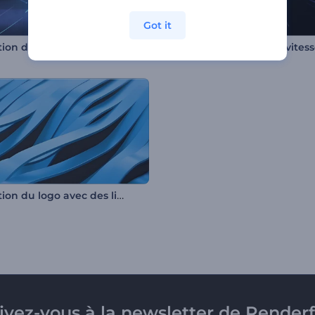
Got it
Animation de logo - Glitch numérique
Animation du logo avec des lignes ondulées
rivez-vous à la newsletter de Renderf