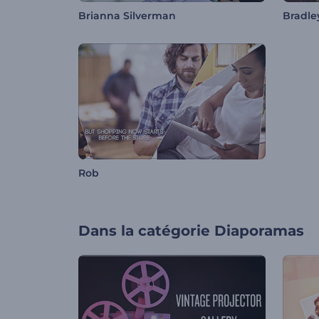
Brianna Silverman
Bradle
Rob
Dans la catégorie
Diaporamas