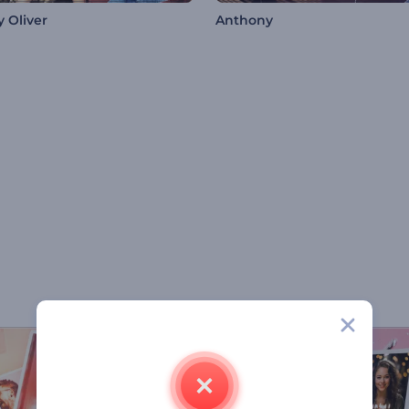
y Oliver
Anthony