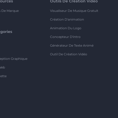
ources
Outils De Création Vidéo
s De Marque
Visualiseur De Musique Gratuit
Création D'animation
Animation Du Logo
gories
Concepteur D'intro
o
Générateur De Texte Animé
Outil De Création Vidéo
eption Graphique
Web
ette