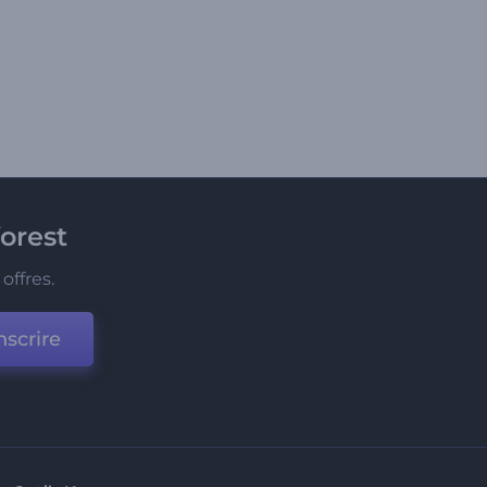
orest
offres.
nscrire