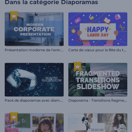
Dans la catégorie
Diaporamas
P
résentation moderne de l'entreprise
C
arte de vœux pour la fête du travail
P
ack de diaporamas avec diamants
D
iaporama - Transitions fragmentées