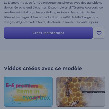
Le Diaporama avec fumée présente vos photos avec des transitions
de fumée au ralenti élégantes. Disponible en différentes couleurs, ce
modèle est idéal pour les portfolios, les intros, les publicités, les
titres et les pages d'événements. Il vous suffit de télécharger vos
images, d'ajuster votre texte, de choisir la meilleure couleur pour
votre thème et de partir avec un diaporama professionnel en
quelques minutes. Essayez-le sans plus tarder !
Créer Maintenant
Vidéos créées avec ce modèle