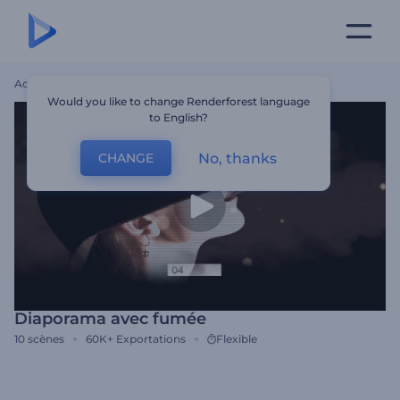
Accueil
Modèles
Diaporama Avec Fumée
Would you like to change Renderforest language
to English?
No, thanks
CHANGE
Diaporama avec fumée
10
scènes
60K+
Exportations
Flexible