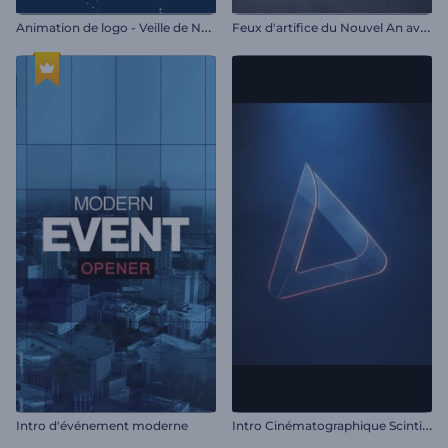
A
nimation de logo - Veille de Noël
F
eux d'artifice du Nouvel An avec Rendy
I
ntro Cinématographique Scintillante
Intro d'événement moderne