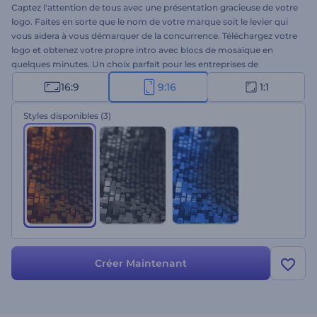
Captez l'attention de tous avec une présentation gracieuse de votre
logo. Faites en sorte que le nom de votre marque soit le levier qui
vous aidera à vous démarquer de la concurrence. Téléchargez votre
logo et obtenez votre propre intro avec blocs de mosaïque en
quelques minutes. Un choix parfait pour les entreprises de
construction et de design, les présentations d'entreprise, les
16:9
9:16
1:1
publicités télévisées, et bien plus encore ! Donnez libre cours à votre
perfectionnisme et menez votre marque sur la voie du succès.
Styles disponibles
(3)
Essayez dès maintenant !
Créer Maintenant