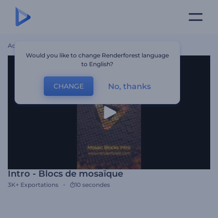
Accueil
Modèles
Intro - Blocs De Mosaïque
Would you like to change Renderforest language
to English?
No, thanks
CHANGE
Intro - Blocs de mosaïque
3K+
Exportations
10 secondes