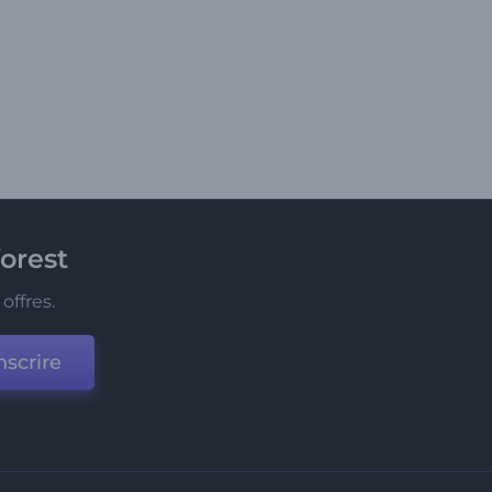
orest
offres.
nscrire