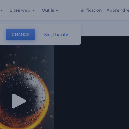
Sites web
Outils
Tarification
Apprendr
uide
No, thanks
CHANGE