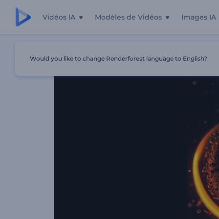
Vidéos IA
Modèles de Vidéos
Images IA
Accueil
Modèles
Intro Enflammée Éclaboussure De Liq
Would you like to change Renderforest language to English?