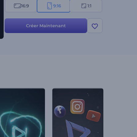
16:9
9:16
1:1
Créer Maintenant