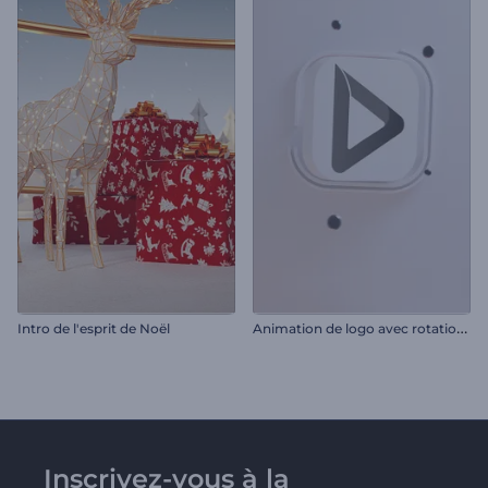
A
nimation de logo avec rotation minimale
Intro de l'esprit de Noël
Inscrivez-vous à la