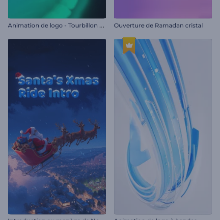
A
nimation de logo - Tourbillon de fumée
Ouverture de Ramadan cristal