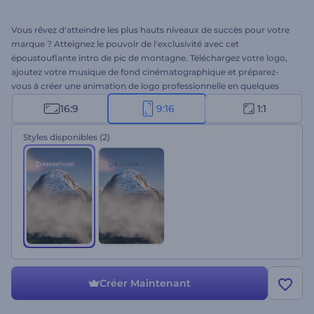
Vous rêvez d'atteindre les plus hauts niveaux de succès pour votre
marque ? Atteignez le pouvoir de l'exclusivité avec cet
époustouflante intro de pic de montagne. Téléchargez votre logo,
ajoutez votre musique de fond cinématographique et préparez-
vous à créer une animation de logo professionnelle en quelques
minutes. Parfait pour les introductions d'entreprises, les ouvertures
16:9
9:16
1:1
de présentations, les publicités télévisées et autres projets de
marque. Essayez ce modèle immédiatement et gratuitement !
Styles disponibles
(2)
Créer Maintenant