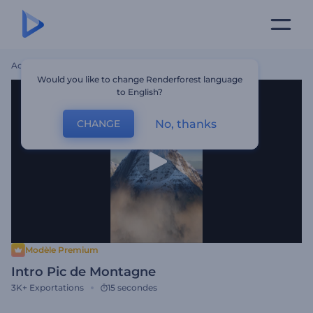
Accueil
Modèles
Intro Pic De Montagne
Would you like to change Renderforest language
to English?
No, thanks
CHANGE
Modèle Premium
Intro Pic de Montagne
3K+
Exportations
15 secondes