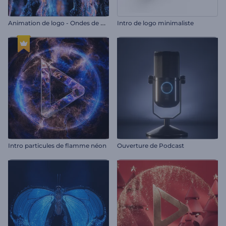
A
nimation de logo - Ondes de particules ascendantes
Intro de logo minimaliste
Intro particules de flamme néon
Ouverture de Podcast