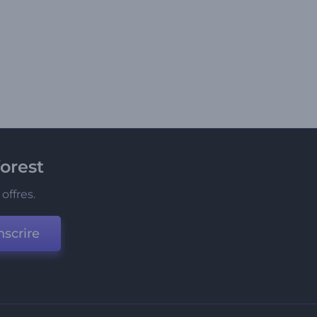
orest
offres.
nscrire