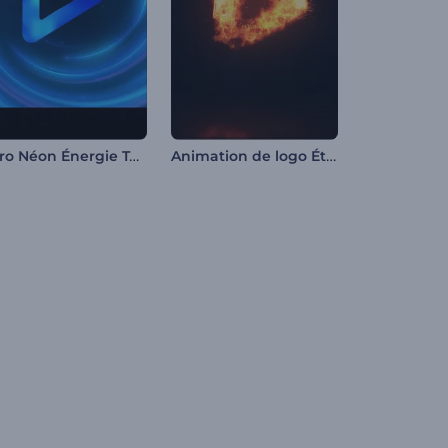
Intro Néon Énergie Tourbillon
Animation de logo Étincelles de feu rapides