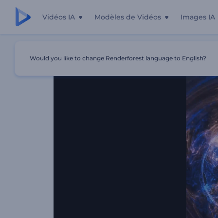
Vidéos IA
Modèles de Vidéos
Images IA
Accueil
Modèles
Intro Particules De Flamme Néon
Would you like to change Renderforest language to English?