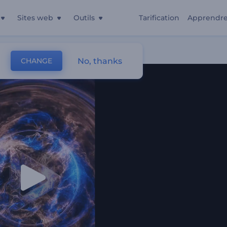
Sites web
Outils
Tarification
Apprendr
No, thanks
CHANGE