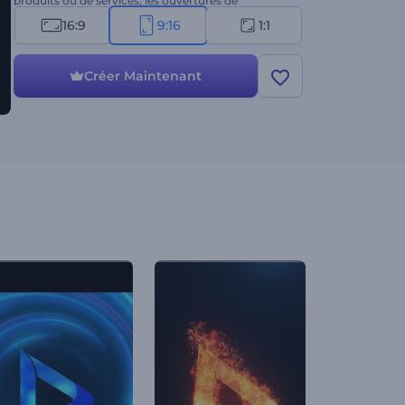
produits ou de services, les ouvertures de
présentations, les intros ou outros de chaînes, les
16:9
9:16
1:1
publicités, et bien d'autres choses encore. Créez
dès maintenant !
Créer Maintenant