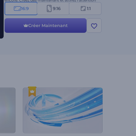
encore. Créez dès maintenant et attirez l’attention
dès le départ !
16:9
9:16
1:1
Créer Maintenant