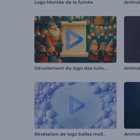
Logo Montée de la fumée
Dévoilement du logo des lutins du Père Noël
Révélation de logo balles molles