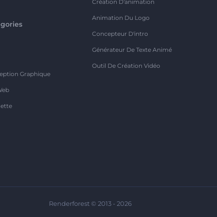
Création D'animation
Animation Du Logo
gories
Concepteur D'intro
o
Générateur De Texte Animé
Outil De Création Vidéo
eption Graphique
Web
ette
Renderforest © 2013 - 2026