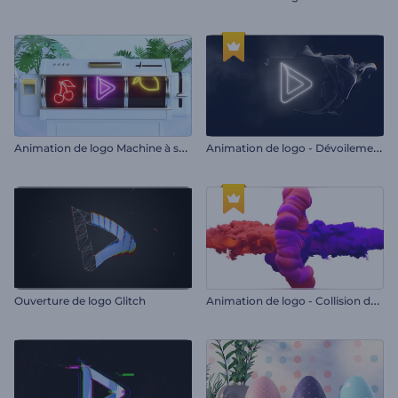
A
nimation de logo Machine à sous
A
nimation de logo - Dévoilement délicat
A
nimation de logo - Collision de couleurs
Ouverture de logo Glitch