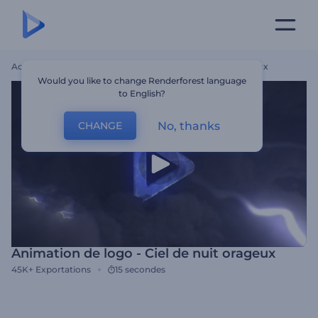
Accueil
Modèles
Animation De Logo - Ciel De Nuit Orageux
Would you like to change Renderforest language
to English?
No, thanks
CHANGE
Animation de logo - Ciel de nuit orageux
45K+
Exportations
15 secondes