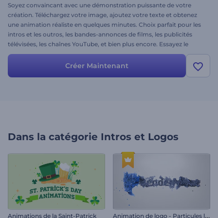
Soyez convaincant avec une démonstration puissante de votre
création. Téléchargez votre image, ajoutez votre texte et obtenez
une animation réaliste en quelques minutes. Choix parfait pour les
intros et les outros, les bandes-annonces de films, les publicités
télévisées, les chaînes YouTube, et bien plus encore. Essayez le
modèle d’animation de logo "Ciel de nuit orageux" et partagez
cette expérience cinématographique !
Créer Maintenant
Dans la catégorie
Intros et Logos
A
nimation de logo - Particules liquides
Animations de la Saint-Patrick