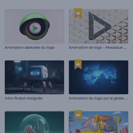
A
nimation de logo - Mosaïque en 3D
Animation abstraite du logo
A
nimation du logo sur le globe numérique
Intro Robot Araignée