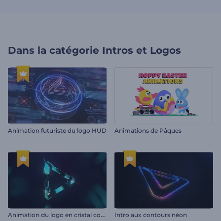
Dans la catégorie
Intros et Logos
Animation futuriste du logo HUD
Animations de Pâques
A
nimation du logo en cristal coloré
Intro aux contours néon