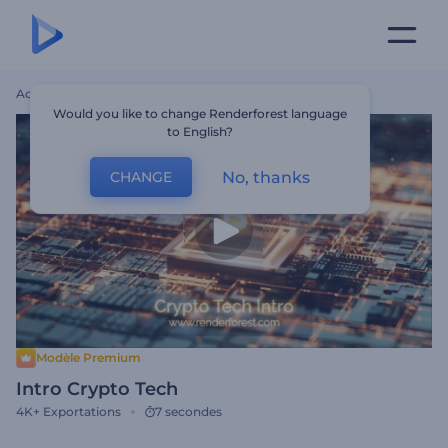
Accueil
Modèles
Intro Crypto Tech
Would you like to change Renderforest language
to English?
No, thanks
CHANGE
Modèle Premium
Intro Crypto Tech
4K+
Exportations
7 secondes