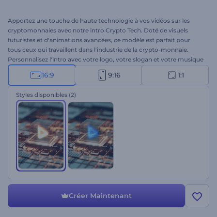
Apportez une touche de haute technologie à vos vidéos sur les
cryptomonnaies avec notre intro Crypto Tech. Doté de visuels
futuristes et d'animations avancées, ce modèle est parfait pour
tous ceux qui travaillent dans l'industrie de la crypto-monnaie.
Personnalisez l'intro avec votre logo, votre slogan et votre musique
de fond préférée pour créer une introduction personnalisée et
16:9
9:16
1:1
professionnelle. Idéal pour les introductions liées aux crypto-
monnaies, les projets de blockchain, les annonces d'ICO, les
Styles disponibles
(2)
ouvertures de présentations techniques, et bien plus encore. Créez
une introduction impressionnante dès aujourd'hui !
Créer Maintenant