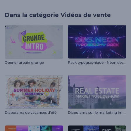
Dans la catégorie
Vidéos de vente
P
ack typographique - Néon des années 80
Opener urbain grunge
D
iaporama sur le marketing immobilier
Diaporama de vacances d'été