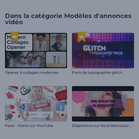
Dans la catégorie
Modèles d'annonces
vidéo
Opener à collages modernes
Pack de typographie glitch
D
iaporama sur les éclaboussures d'encre
Pack - Outro sur YouTube