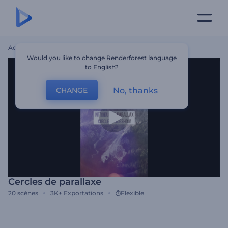
Accueil
Modèles
Cercles De Parallaxe
Would you like to change Renderforest language
to English?
No, thanks
CHANGE
Cercles de parallaxe
20
scènes
3K+
Exportations
Flexible