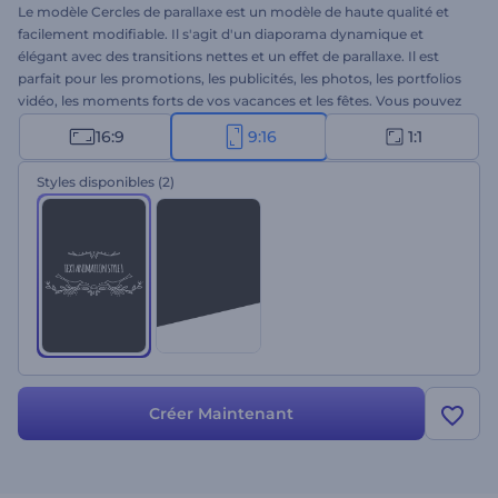
Le modèle Cercles de parallaxe est un modèle de haute qualité et
facilement modifiable. Il s'agit d'un diaporama dynamique et
élégant avec des transitions nettes et un effet de parallaxe. Il est
parfait pour les promotions, les publicités, les photos, les portfolios
vidéo, les moments forts de vos vacances et les fêtes. Vous pouvez
également l'utiliser pour des projets professionnels, des
16:9
9:16
1:1
présentations d'entreprises ou des exposés. Il vous suffit de
déposer vos images, de modifier votre texte, d'ajouter du son et
Styles disponibles
(2)
d'apprécier le résultat.
Créer Maintenant