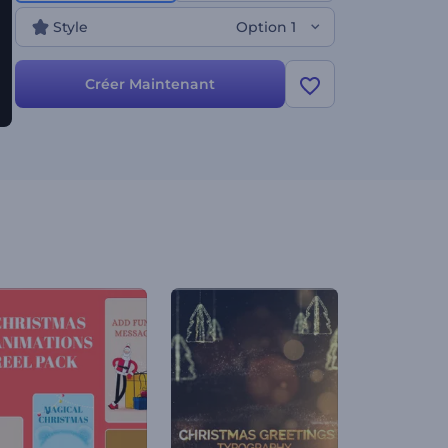
professionnelle avec ce modèle. Le jeu en vaut
Style
Option 1
donc la chandelle. Essayez-le maintenant !
Créer Maintenant