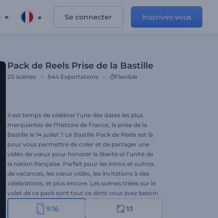
e
Se connecter
Inscrivez-vous
Pack de Reels Prise de la Bastille
20
scènes
544
Exportations
Flexible
Il est temps de célébrer l'une des dates les plus
marquantes de l'histoire de France, la prise de la
Bastille le 14 juillet ? Le Bastille Pack de Reels est là
pour vous permettre de créer et de partager une
vidéo de vœux pour honorer la liberté et l'unité de
la nation française. Parfait pour les intros et outros
de vacances, les vœux vidéo, les invitations à des
célébrations, et plus encore. Les scènes triées sur le
volet de ce pack sont tout ce dont vous avez besoin
pour rendre la célébration plus mémorable. Il vous
9:16
1:1
faudra une minute pour obtenir votre vidéo