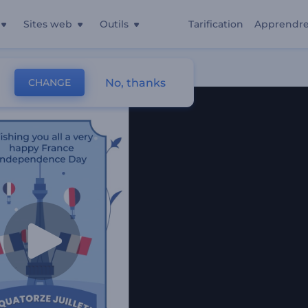
Sites web
Outils
Tarification
Apprendr
No, thanks
CHANGE