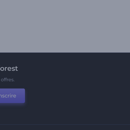
orest
offres.
nscrire